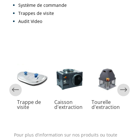
Système de commande
Trappes de visite
Audit Video
Mot
esca
icot
Trappe de
Caisson
Tourelle
ues
visite
d'extraction
d'extraction
Pour plus d’information sur nos produits ou toute