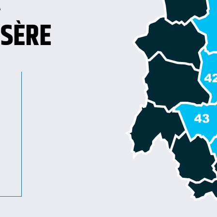
À
ISÈRE