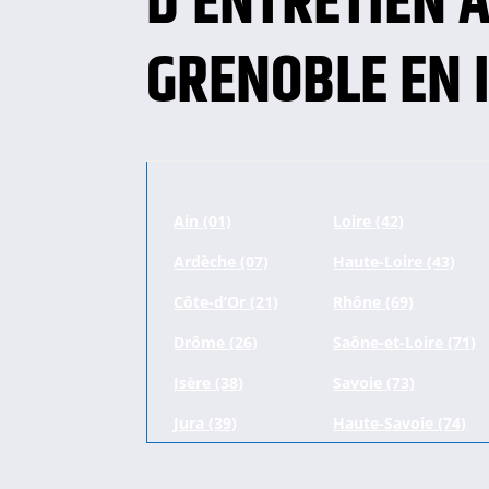
D’ENTRETIEN 
GRENOBLE EN 
Ain (01)
Loire (42)
Ardèche (07)
Haute-Loire (43)
Côte-d’Or (21)
Rhône (69)
Drôme (26)
Saône-et-Loire (71)
Isère (38)
Savoie (73)
Jura (39)
Haute-Savoie (74)