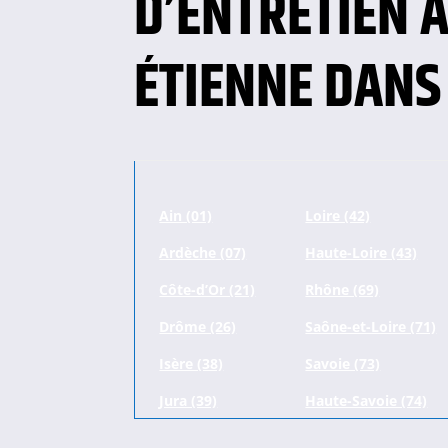
D’ENTRETIEN À
ÉTIENNE DANS 
Ain (01)
Loire (42)
Ardèche (07)
Haute-Loire (43)
Côte-d’Or (21)
Rhône (69)
Drôme (26)
Saône-et-Loire (71)
Isère (38)
Savoie (73)
Jura (39)
Haute-Savoie (74)